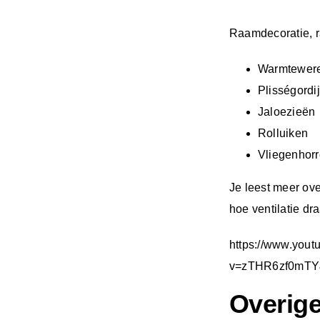
Raamdecoratie, r
Warmteweren
Plisségordi
Jaloezieën
Rolluiken
Vliegenhor
Je leest meer ov
hoe ventilatie dr
https://www.you
v=zTHR6zf0mTY&
Overige