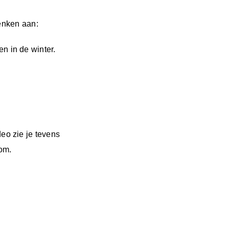
denken aan:
n in de winter.
deo zie je tevens
oom.