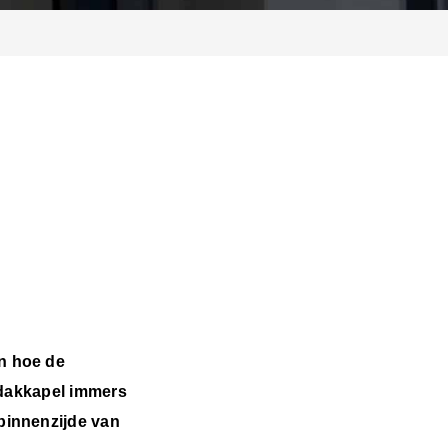
n hoe de
n dakkapel immers
 binnenzijde van