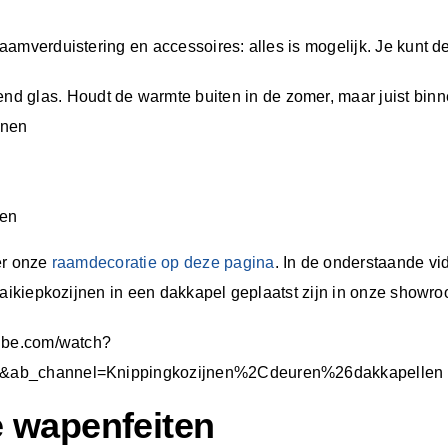
aamverduistering en accessoires: alles is mogelijk. Je kunt 
d glas. Houdt de warmte buiten in de zomer, maar juist binne
jnen
ren
er onze
raamdecoratie op deze pagina
. In de onderstaande vi
aaikiepkozijnen in een dakkapel geplaatst zijn in onze showr
tube.com/watch?
ab_channel=Knippingkozijnen%2Cdeuren%26dakkapellen
 wapenfeiten