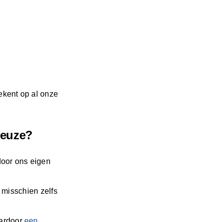
tekent op al onze
keuze?
door ons eigen
f misschien zelfs
.
aardoor
een