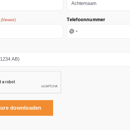
lastname
s
Telefoonnummer
(Vereist)
No
country
selected
ure downloaden