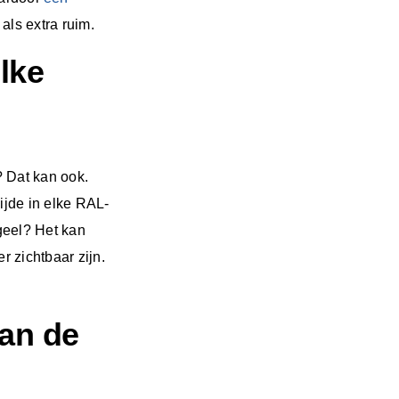
s als extra ruim.
lke
r? Dat kan ook.
ijde in elke RAL-
geel? Het kan
r zichtbaar zijn.
van de