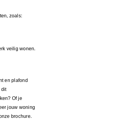
ten, zoals:
erk veilig wonen.
nt en plafond
dit
ken? Of je
eer jouw woning
onze brochure.