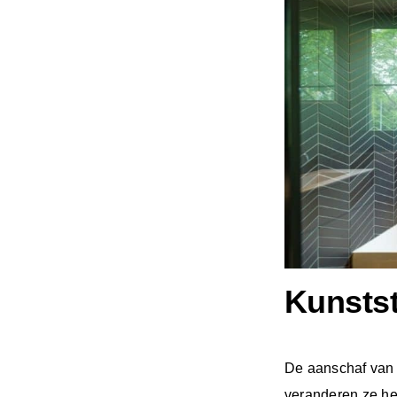
Kunstst
De aanschaf van 
veranderen ze het 