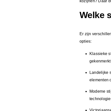
kozijnen? Daar du
Welke s
Er zijn verschill
opties:
Klassieke st
gekenmerkt 
Landelijke s
elementen d
Moderne sti
technologi
Victoriaanse