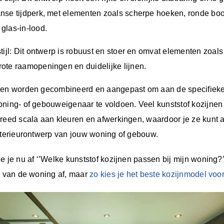
anse tijdperk, met elementen zoals scherpe hoeken, ronde b
glas-in-lood.
stijl: Dit ontwerp is robuust en stoer en omvat elementen zoal
rote raamopeningen en duidelijke lijnen.
nnen worden gecombineerd en aangepast om aan de specifiek
oning- of gebouweigenaar te voldoen. Veel kunststof kozijne
breed scala aan kleuren en afwerkingen, waardoor je ze kunt
interieurontwerp van jouw woning of gebouw.
e je nu af ‘’Welke kunststof kozijnen passen bij mijn woning?’
g van de woning af, maar
zo kies je het beste kozijnmodel vo