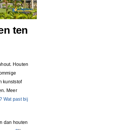
en ten
nhout. Houten
 sommige
 kunststof
en. Meer
? Wat past bij
en dan houten