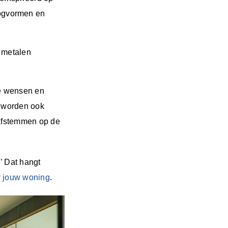
oogvormen en
s metalen
e wensen en
n worden ook
 afstemmen op de
’ Dat hangt
or jouw woning
.