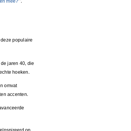
nen mee?
’’.
d deze populaire
 de jaren 40, die
rechte hoeken.
 en omvat
ten accenten.
geavanceerde
 geïnspireerd op