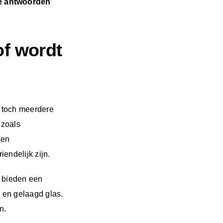
le antwoorden
of wordt
n toch meerdere
 zoals
 en
endelijk zijn.
n bieden een
 en gelaagd glas.
n.