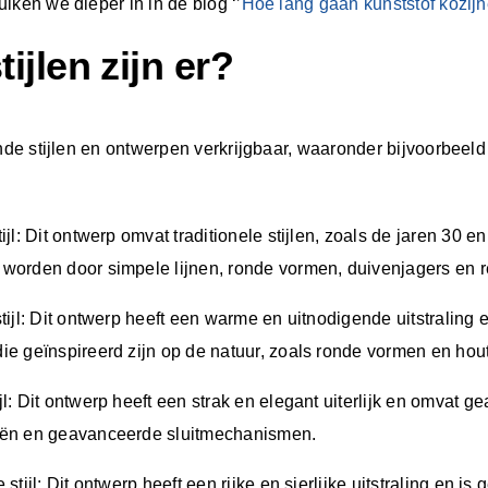
iken we dieper in in de blog ‘’
Hoe lang gaan kunststof kozij
tijlen zijn er?
ende stijlen en ontwerpen verkrijgbaar, waaronder bijvoorbeel
ijl: Dit ontwerp omvat traditionele stijlen, zoals de jaren 30 en
worden door simpele lijnen, ronde vormen, duivenjagers en 
tijl: Dit ontwerp heeft een warme en uitnodigende uitstraling
ie geïnspireerd zijn op de natuur, zoals ronde vormen en hou
jl: Dit ontwerp heeft een strak en elegant uiterlijk en omvat 
eën en geavanceerde sluitmechanismen.
 stijl: Dit ontwerp heeft een rijke en sierlijke uitstraling en is