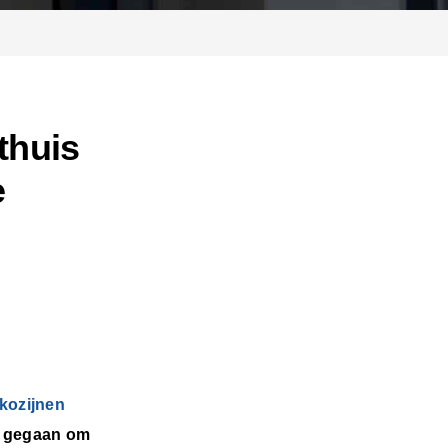
thuis
e
kozijnen
ek gegaan om