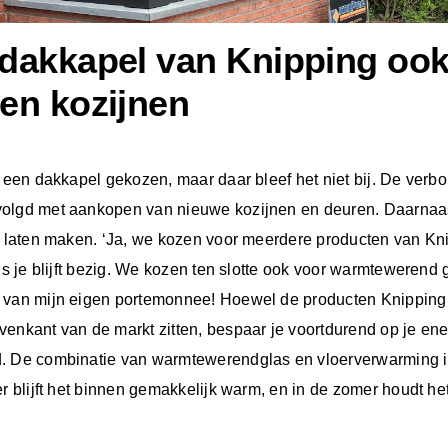
dakkapel van Knipping oo
en kozijnen
r een dakkapel gekozen, maar daar bleef het niet bij. De ver
olgd met aankopen van nieuwe kozijnen en deuren. Daarnaas
r laten maken. ‘Ja, we kozen voor meerdere producten van Kn
dus je blijft bezig. We kozen ten slotte ook voor warmtewerend 
 van mijn eigen portemonnee! Hoewel de producten Knipping 
venkant van de markt zitten, bespaar je voortdurend op je en
. De combinatie van warmtewerendglas en vloerverwarming is
er blijft het binnen gemakkelijk warm, en in de zomer houdt he