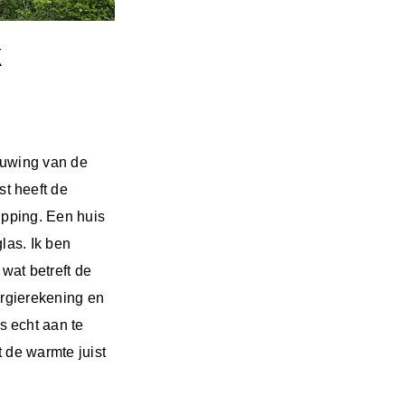
k
bouwing van de
t heeft de
ipping. Een huis
glas. Ik ben
wat betreft de
ergierekening en
 echt aan te
t de warmte juist