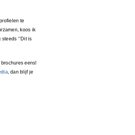
rofielen te
urzamen, koos ik
 steeds ‘’Dit is
 brochures eens!
edia
, dan blijf je