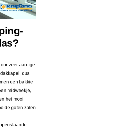
ping-
glas?
door zeer aardige
 dakkapel, dus
samen een bakkie
 een midweekje,
en het mooi
oolde goten zaten
 openslaande