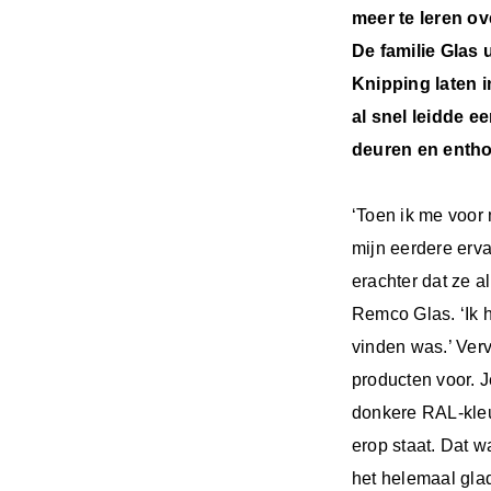
meer te leren ov
De familie Glas 
Knipping laten 
al snel leidde 
deuren en entho
‘Toen ik me voor
mijn eerdere erv
erachter dat ze a
Remco Glas. ‘Ik h
vinden was.’ Verv
producten voor. J
donkere RAL-kleu
erop staat. Dat w
het helemaal glad