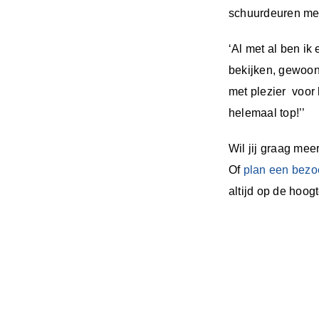
schuurdeuren me
‘Al met al ben ik
bekijken, gewoon
met plezier voor h
helemaal top!’’
Wil jij graag me
Of
plan een bez
altijd op de hoogt