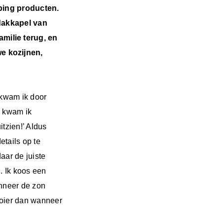
pping producten.
 dakkapel van
milie terug, en
e kozijnen,
 kwam ik door
m kwam ik
itzien!’ Aldus
etails op te
aar de juiste
n. Ik koos een
anneer de zon
mooier dan wanneer