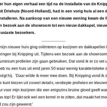
er hun eigen verhaal een tijd na de installatie van de Kni
uit Driehuis (Noord-Holland), had in een vorig huis al een
installeren. Na aankoop van een nieuwe woning kwam de fa
een bezoek aan de showroom tot een nieuw dakkapel, nieuw
usiaste bezoekers.
 mijn nieuwe huis ging oriënteren op kozijnen en dakkapellen
aringen bij Knipping uit. Tijdens een bezoek aan de showroo
luminium profielen zijn gaan gebruiken. Dat vond ik er zo vet u
eb nu een huis uit eind jaren 50 waar weinig karakteristieke d
olgt hij. ‘Daar wilde ik meer mee doen. Bij Knipping vond ik d
e kunt kiezen uit zoveel details, verdiepte profielen en kleure
r voor mijn kozijnen die een enigszins bruine gloed geeft w
as top! Er lijkt ook wel een korrel in te zitten, dat maakt het 
 zou zijn geweest.’