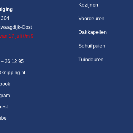
Kozijnen
tiging
 304
Voordeuren
waagdijk-Oost
Dakkapellen
van 17 juli t/m 9
Schuifpuien
Tuindeuren
 – 26 12 95
@knipping.nl
book
agram
rest
ube