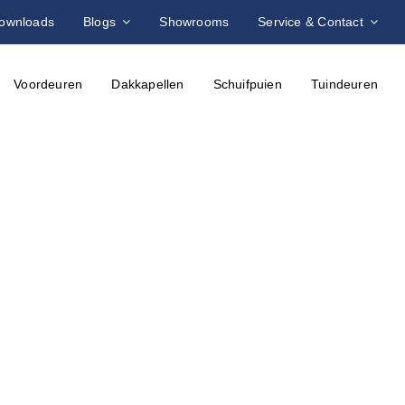
ownloads
Blogs
Showrooms
Service & Contact
Voordeuren
Dakkapellen
Schuifpuien
Tuindeuren