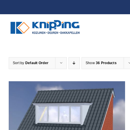
Skip
to
content
Sort by
Default Order
Show
36 Products