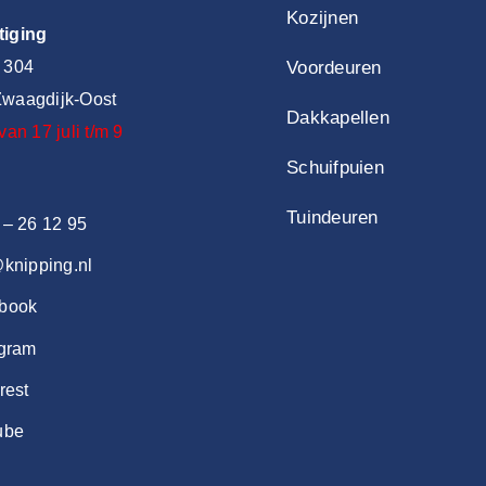
Kozijnen
tiging
 304
Voordeuren
waagdijk-Oost
Dakkapellen
van 17 juli t/m 9
Schuifpuien
Tuindeuren
 – 26 12 95
@knipping.nl
book
agram
rest
ube