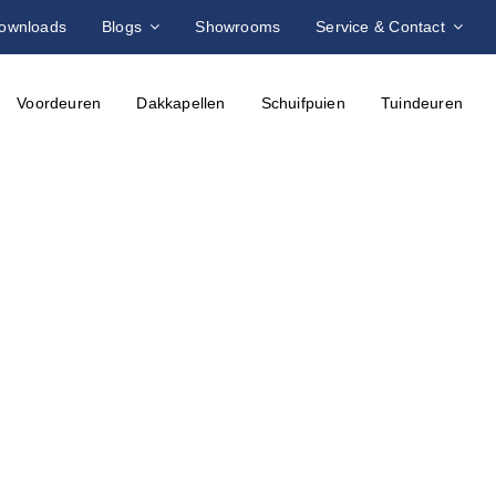
ownloads
Blogs
Showrooms
Service & Contact
Voordeuren
Dakkapellen
Schuifpuien
Tuindeuren