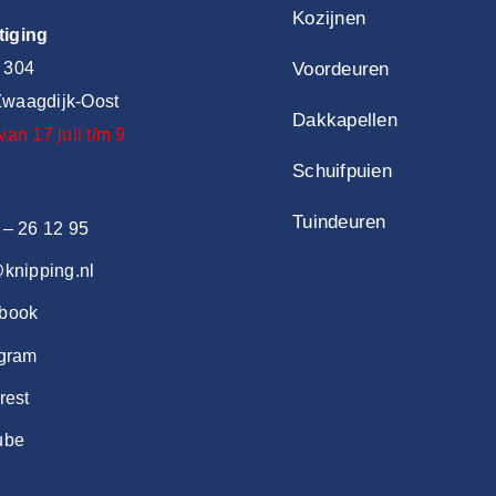
Kozijnen
tiging
 304
Voordeuren
waagdijk-Oost
Dakkapellen
van 17 juli t/m 9
Schuifpuien
Tuindeuren
 – 26 12 95
@knipping.nl
book
agram
rest
ube