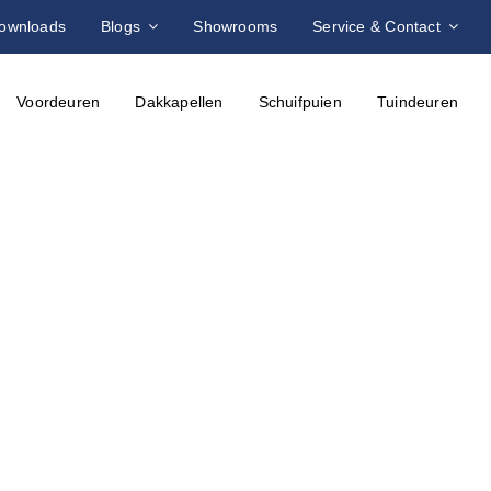
ownloads
Blogs
Showrooms
Service & Contact
Voordeuren
Dakkapellen
Schuifpuien
Tuindeuren