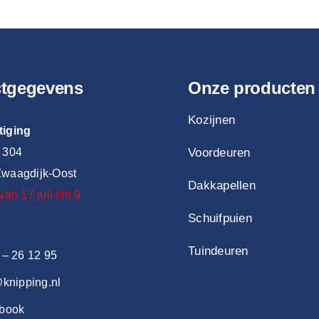
ctgegevens
Onze producten
Kozijnen
tiging
 304
Voordeuren
waagdijk-Oost
Dakkapellen
van 17 juli t/m 9
Schuifpuien
Tuindeuren
 – 26 12 95
@knipping.nl
book