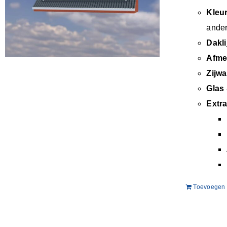
Kleu
ander
Dakli
Afme
Zijw
Glas 
Extra
Toevoegen 