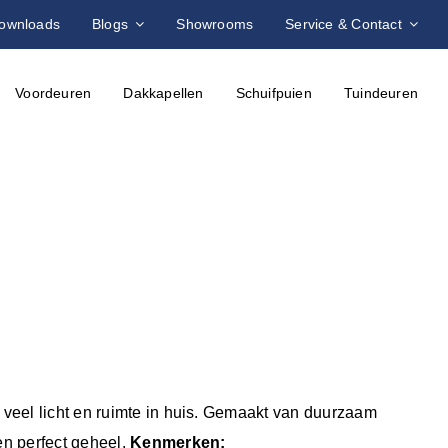
ownloads
Blogs
Showrooms
Service & Contact
Voordeuren
Dakkapellen
Schuifpuien
Tuindeuren
veel licht en ruimte in huis. Gemaakt van duurzaam
en perfect geheel.
Kenmerken: